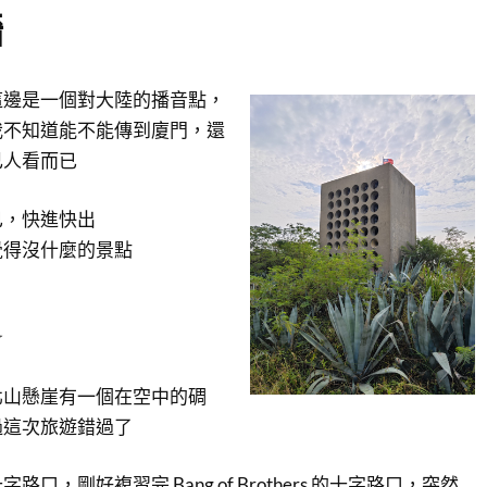
牆
這邊是一個對大陸的播音點，
我不知道能不能傳到廈門，還
己人看而已
已，快進快出
覺得沒什麼的景點
☆
北山懸崖有一個在空中的碉
過這次旅遊錯過了
口，剛好複習完 Bang of Brothers 的十字路口，突然