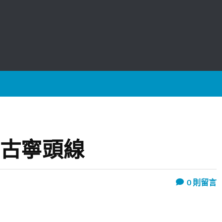
-古寧頭線
0
則留言