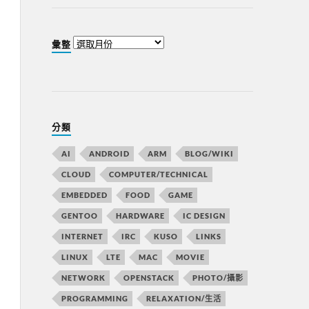
彙整
分類
AI
ANDROID
ARM
BLOG/WIKI
CLOUD
COMPUTER/TECHNICAL
EMBEDDED
FOOD
GAME
GENTOO
HARDWARE
IC DESIGN
INTERNET
IRC
KUSO
LINKS
LINUX
LTE
MAC
MOVIE
NETWORK
OPENSTACK
PHOTO/攝影
PROGRAMMING
RELAXATION/生活