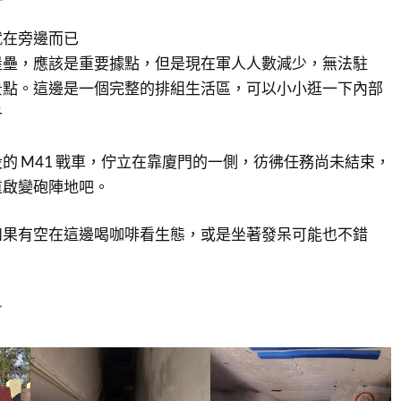
就在旁邊而已
堡壘，應該是重要據點，但是現在軍人人數減少，無法駐
景點。這邊是一個完整的排組生活區，可以小小逛一下內部
子
的 M41 戰車，佇立在靠廈門的一側，彷彿任務尚未結束，
重啟變砲陣地吧。
如果有空在這邊喝咖啡看生態，或是坐著發呆可能也不錯
☆