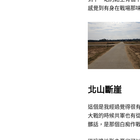
感覺到有身在戰場那
北山斷崖
這個是我經過覺得很
大戰的時候共軍也有
髒話，是那個白痴作