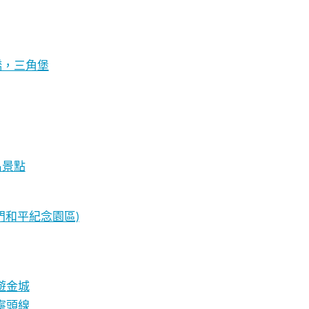
橋，三角堡
名景點
門和平紀念園區)
遊金城
寧頭線