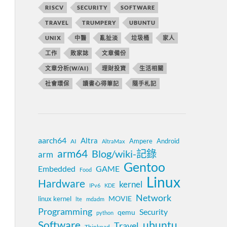
RISCV
SECURITY
SOFTWARE
TRAVEL
TRUMPERY
UBUNTU
UNIX
中醫
亂扯淡
垃圾桶
家人
工作
敗家誌
文章備份
文章分析(W/AI)
理財投資
生活相關
社會環保
讀書心得筆記
隨手札記
aarch64
Altra
Ampere
Android
AI
AltraMax
arm64
Blog/wiki-記錄
arm
Gentoo
Embedded
GAME
Food
Linux
Hardware
kernel
IPv6
KDE
Network
MOVIE
linux kernel
lte
mdadm
Programming
Security
qemu
python
Software
ubuntu
Travel
Thinkpad