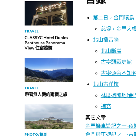
第二日，金門環島
慈堤，金門大
TRAVEL
CLASSYC Hotel Duplex
北山播音牆
Penthouse Panorama
View 住宿體驗
北山斷崖
古寧頭戰史館
古寧頭旁不知
北山古洋樓
TRAVEL
帶著無人機的南橫之旅
林厝砲陣地(金
補充
其它文章
金門機車遊記之一-夜
金門機車遊記之二-古
PHOTO/攝影