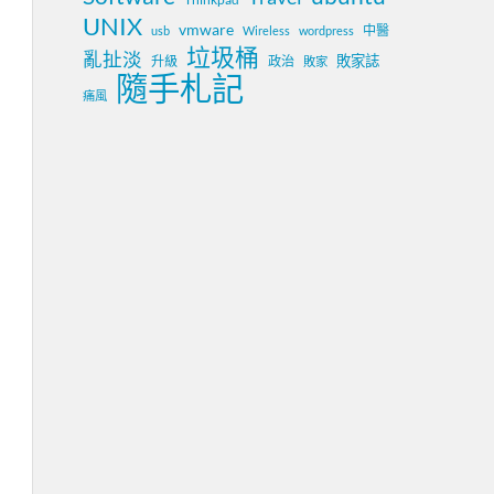
UNIX
vmware
中醫
usb
Wireless
wordpress
垃圾桶
亂扯淡
敗家誌
升級
政治
敗家
隨手札記
痛風