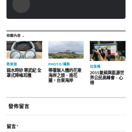
相關內容 →
敗家誌
PHOTO/攝影
垃圾桶
弱水時砂 寒武紀 全
帶著無人機的花東
2015氣候與能源世
罩式降噪耳機
海岸之旅 – 南花
界公民高峰會 – 心
蓮，台東海岸
得
發佈留言
留言
*