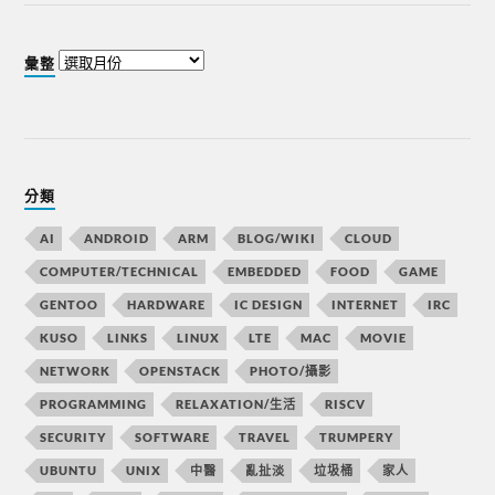
彙整
分類
AI
ANDROID
ARM
BLOG/WIKI
CLOUD
COMPUTER/TECHNICAL
EMBEDDED
FOOD
GAME
GENTOO
HARDWARE
IC DESIGN
INTERNET
IRC
KUSO
LINKS
LINUX
LTE
MAC
MOVIE
NETWORK
OPENSTACK
PHOTO/攝影
PROGRAMMING
RELAXATION/生活
RISCV
SECURITY
SOFTWARE
TRAVEL
TRUMPERY
UBUNTU
UNIX
中醫
亂扯淡
垃圾桶
家人