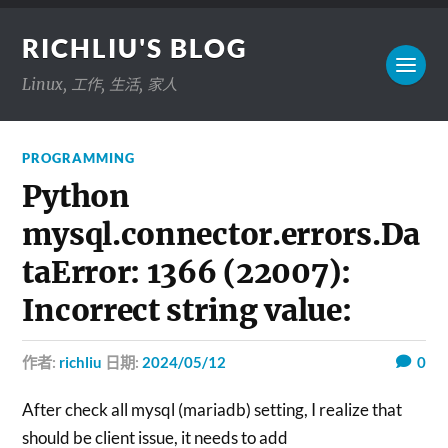
RICHLIU'S BLOG
Linux, 工作, 生活, 家人
PROGRAMMING
Python
mysql.connector.errors.Da
taError: 1366 (22007):
Incorrect string value:
作者:
richliu
日期:
2024/05/12
0
After check all mysql (mariadb) setting, I realize that
should be client issue, it needs to add