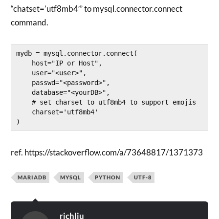
“chatset=’utf8mb4′” to mysql.connector.connect
command.
mydb = mysql.connector.connect(

    host="IP or Host",

    user="<user>",

    passwd="<password>",

    database="<yourDB>",

    # set charset to utf8mb4 to support emojis

    charset='utf8mb4'

)
ref. https://stackoverflow.com/a/73648817/1371373
MARIADB
MYSQL
PYTHON
UTF-8
richliu