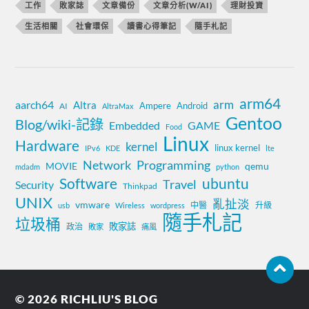
工作
敗家誌
文章備份
文章分析(W/AI)
理財投資
生活相關
社會環保
讀書心得筆記
隨手札記
arm64
aarch64
arm
Altra
Ampere
Android
AI
AltraMax
Gentoo
Blog/wiki-記錄
Embedded
GAME
Food
Linux
Hardware
kernel
linux kernel
IPv6
KDE
lte
Network
Programming
MOVIE
qemu
mdadm
python
Software
ubuntu
Travel
Security
Thinkpad
UNIX
亂扯淡
vmware
中醫
升級
usb
Wireless
wordpress
隨手札記
垃圾桶
敗家誌
政治
敗家
痛風
© 2026
RICHLIU'S BLOG