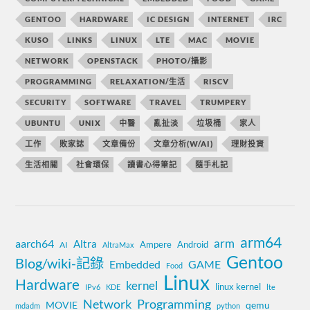
GENTOO
HARDWARE
IC DESIGN
INTERNET
IRC
KUSO
LINKS
LINUX
LTE
MAC
MOVIE
NETWORK
OPENSTACK
PHOTO/攝影
PROGRAMMING
RELAXATION/生活
RISCV
SECURITY
SOFTWARE
TRAVEL
TRUMPERY
UBUNTU
UNIX
中醫
亂扯淡
垃圾桶
家人
工作
敗家誌
文章備份
文章分析(W/AI)
理財投資
生活相關
社會環保
讀書心得筆記
隨手札記
arm64
aarch64
arm
Altra
Ampere
Android
AI
AltraMax
Gentoo
Blog/wiki-記錄
Embedded
GAME
Food
Linux
Hardware
kernel
linux kernel
IPv6
KDE
lte
Network
Programming
MOVIE
qemu
mdadm
python