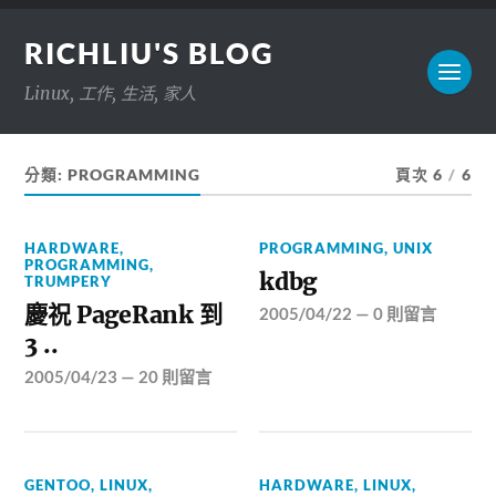
RICHLIU'S BLOG
Linux, 工作, 生活, 家人
分類:
PROGRAMMING
頁次 6
/
6
HARDWARE
,
PROGRAMMING
,
UNIX
PROGRAMMING
,
kdbg
TRUMPERY
慶祝 PageRank 到
2005/04/22
—
0 則留言
3 ..
2005/04/23
—
20 則留言
GENTOO
,
LINUX
,
HARDWARE
,
LINUX
,