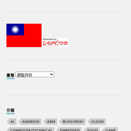
彙整
分類
AI
ANDROID
ARM
BLOG/WIKI
CLOUD
COMPUTER/TECHNICAL
EMBEDDED
FOOD
GAME