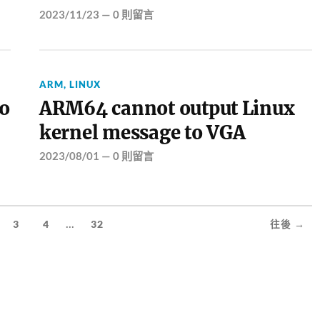
2023/11/23
—
0 則留言
ARM
,
LINUX
o
ARM64 cannot output Linux
kernel message to VGA
2023/08/01
—
0 則留言
...
3
4
32
往後 →