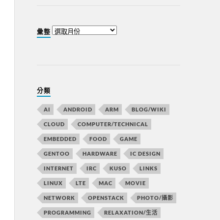
彙整
分類
AI
ANDROID
ARM
BLOG/WIKI
CLOUD
COMPUTER/TECHNICAL
EMBEDDED
FOOD
GAME
GENTOO
HARDWARE
IC DESIGN
INTERNET
IRC
KUSO
LINKS
LINUX
LTE
MAC
MOVIE
NETWORK
OPENSTACK
PHOTO/攝影
PROGRAMMING
RELAXATION/生活