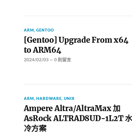
ARM
,
GENTOO
[Gentoo] Upgrade From x64
to ARM64
2024/02/03
—
0 則留言
ARM
,
HARDWARE
,
UNIX
Ampere Altra/AltraMax 加
AsRock ALTRAD8UD-1L2T 
冷方案