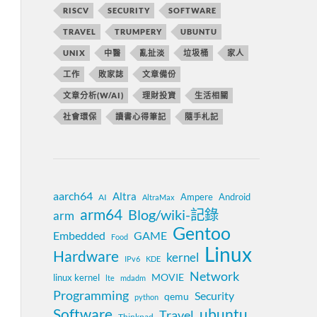
RISCV
SECURITY
SOFTWARE
TRAVEL
TRUMPERY
UBUNTU
UNIX
中醫
亂扯淡
垃圾桶
家人
工作
敗家誌
文章備份
文章分析(W/AI)
理財投資
生活相關
社會環保
讀書心得筆記
隨手札記
aarch64
Altra
Ampere
Android
AI
AltraMax
arm64
Blog/wiki-記錄
arm
Gentoo
Embedded
GAME
Food
Linux
Hardware
kernel
IPv6
KDE
Network
MOVIE
linux kernel
lte
mdadm
Programming
Security
qemu
python
Software
ubuntu
Travel
Thinkpad