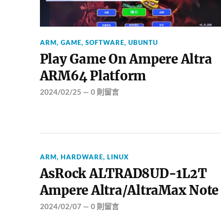
ARM
,
GAME
,
SOFTWARE
,
UBUNTU
Play Game On Ampere Altra
ARM64 Platform
2024/02/25
—
0 則留言
ARM
,
HARDWARE
,
LINUX
AsRock ALTRAD8UD-1L2T
Ampere Altra/AltraMax Note
2024/02/07
—
0 則留言