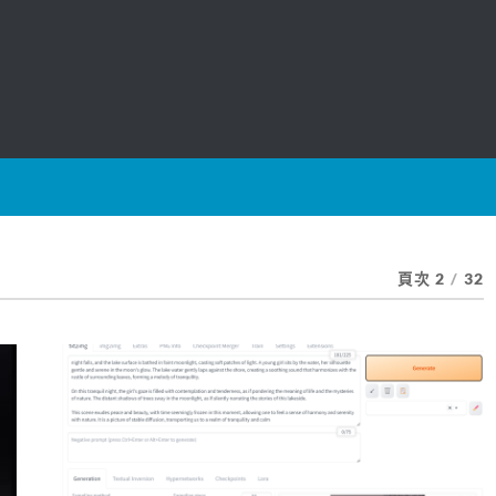
頁次 2
/
32