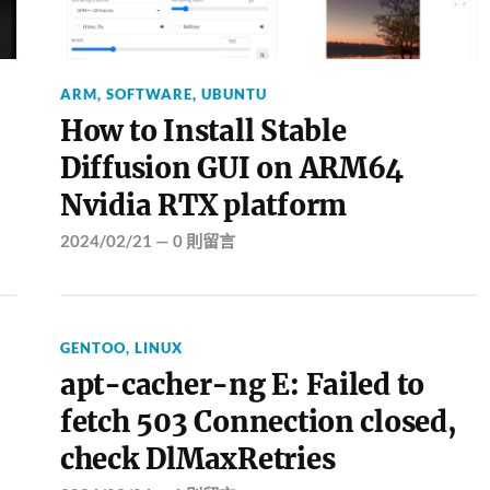
ARM
,
SOFTWARE
,
UBUNTU
How to Install Stable
Diffusion GUI on ARM64
Nvidia RTX platform
2024/02/21
—
0 則留言
GENTOO
,
LINUX
apt-cacher-ng E: Failed to
fetch 503 Connection closed,
check DlMaxRetries