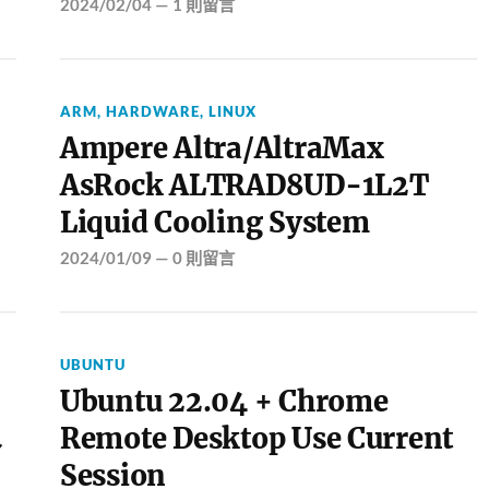
2024/02/04
—
1 則留言
ARM
,
HARDWARE
,
LINUX
Ampere Altra/AltraMax
AsRock ALTRAD8UD-1L2T
Liquid Cooling System
2024/01/09
—
0 則留言
UBUNTU
Ubuntu 22.04 + Chrome
水
Remote Desktop Use Current
Session