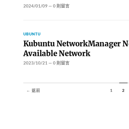
2024/01/09
—
0 則留言
UBUNTU
Kubuntu NetworkManager N
Available Network
2023/10/21
—
0 則留言
← 返前
1
2